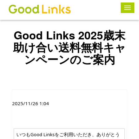
ナ
ビ
ゲ
ー
シ
Good Links 2025歳末
ョ
ン
助け合い送料無料キャ
の
切
ンペーンのご案内
り
替
え