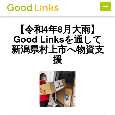
ナ
ビ
ゲ
ー
シ
【令和4年8月大雨】
ョ
ン
Good Linksを通して
の
切
新潟県村上市へ物資支
り
替
援
え